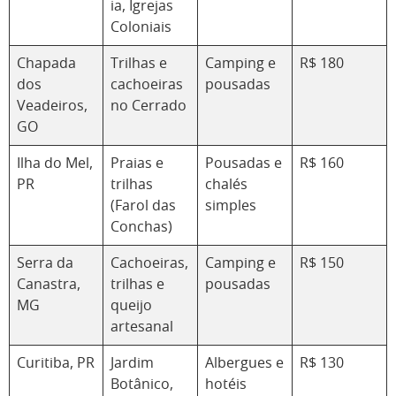
ia, Igrejas
Coloniais
Chapada
Trilhas e
Camping e
R$ 180
dos
cachoeiras
pousadas
Veadeiros,
no Cerrado
GO
Ilha do Mel,
Praias e
Pousadas e
R$ 160
PR
trilhas
chalés
(Farol das
simples
Conchas)
Serra da
Cachoeiras,
Camping e
R$ 150
Canastra,
trilhas e
pousadas
MG
queijo
artesanal
Curitiba, PR
Jardim
Albergues e
R$ 130
Botânico,
hotéis