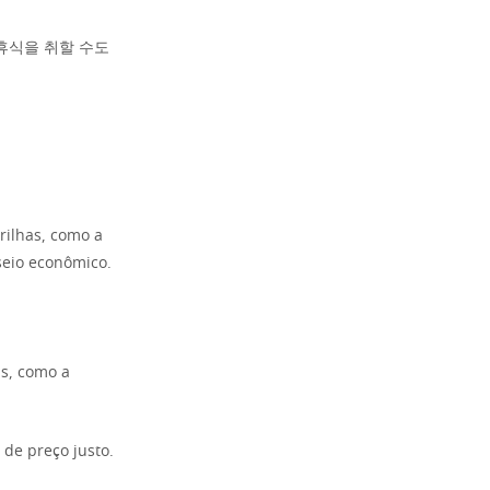
휴식을 취할 수도
trilhas, como a
seio econômico.
as, como a
de preço justo.