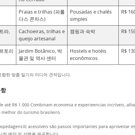
Praias e trilhas (파롤
Pousadas e chalés
R$ 16
다스 콘차스)
simples
트라,
Cachoeiras, trilhas e
캠핑과 숙박
R$ 15
queijo artesanal
에르토리
Jardim Botânico, 박
Hostels e hotéis
R$ 13
물관 및 역사 센터
econômicos
포함한 맞춤 일기의 미디어 견적입니다.
사항
de até R$ 1.000 Combinam economia e experieencias incríveis, all
 melhor do turismo brasileiro.
spedagens의 acessíveis são passos importantes para aproveitar es
 사전 예약 및 선택을 제공합니다.