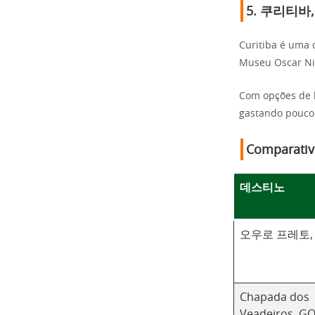
5.
쿠리티바,
Curitiba é uma 
Museu Oscar Ni
Com opções de 
gastando pouco
Comparativ
데스티노
오우로 프레토,
Chapada dos
Veadeiros, G