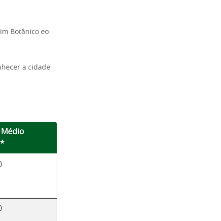
dim Botânico eo
hecer a cidade
 Médio
o*
0
0