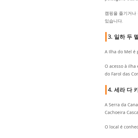
캠핑을 즐기거나 
있습니다.
3.
일하 두 
A Ilha do Mel é
O acesso à ilha 
do Farol das Co
4.
세라 다 
A Serra da Canas
Cachoeira Casc
O local é conhe