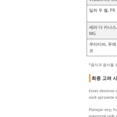
일하 두 멜, PR
세라 다 카나스
MG
쿠리티바, 푸
코
*음식과 음식을 
최종 고려 
Esses destinos 
você aproveite o
Planejar-se는 ho
máximo에 대한