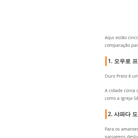
Aqui estão cinc
comparação para
1.
오우로 프
Ouro Preto é um
A cidade conta
como a Igreja S
2.
샤파다 도
Para os amantes
paisagens desl