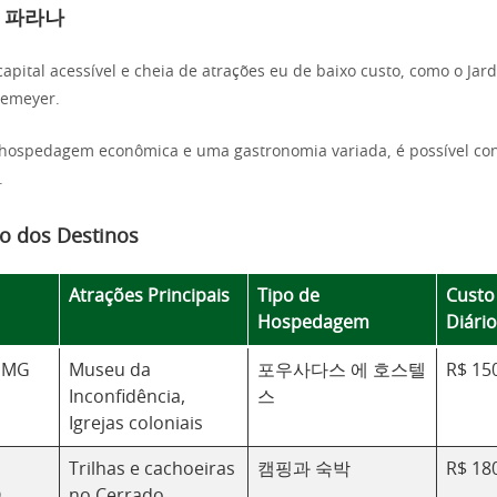
 파라나
capital acessível e cheia de atrações eu de baixo custo, como o Jar
emeyer.
hospedagem econômica e uma gastronomia variada, é possível con
.
o dos Destinos
Atrações Principais
Tipo de
Custo
Hospedagem
Diári
 MG
Museu da
포우사다스 에 호스텔
R$ 15
Inconfidência,
스
Igrejas coloniais
Trilhas e cachoeiras
캠핑과 숙박
R$ 18
O
no Cerrado