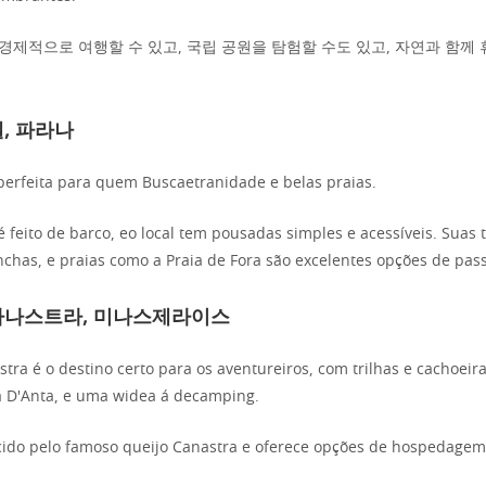
경제적으로 여행할 수 있고, 국립 공원을 탐험할 수도 있고, 자연과 함께 
멜, 파라나
 perfeita para quem Buscaetranidade e belas praias.
é feito de barco, eo local tem pousadas simples e acessíveis. Suas 
nchas, e praias como a Praia de Fora são excelentes opções de pas
카나스트라, 미나스제라이스
tra é o destino certo para os aventureiros, com trilhas e cachoeir
a D'Anta, e uma widea á decamping.
cido pelo famoso queijo Canastra e oferece opções de hospedagem 