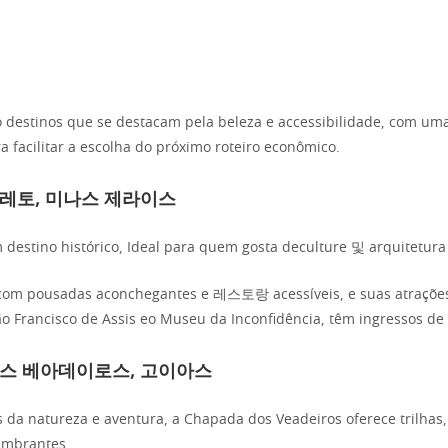
o destinos que se destacam pela beleza e accessibilidade, com um
 facilitar a escolha do próximo roteiro econômico.
레토, 미나스 제라이스
 destino histórico, Ideal para quem gosta deculture 및 arquitetura 
 com pousadas aconchegantes e 레스토랑 acessíveis, e suas atrações 
ão Francisco de Assis eo Museu da Inconfidência, têm ingressos de 
스 베아데이로스, 고이아스
 da natureza e aventura, a Chapada dos Veadeiros oferece trilhas,
umbrantes.