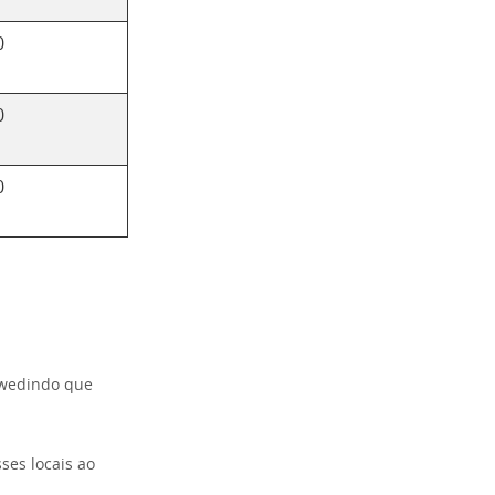
0
0
0
owedindo que
ses locais ao