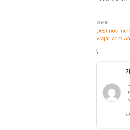
이전의
Destinos Incrí
Viajar com At
\
2