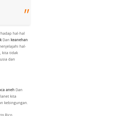
erhadap hal-hal
k
Dan
keanehan
njelajahi hal-
 kita tidak
nusia dan
aca aneh
Dan
lanet kita
n kebingungan.
to Rico.