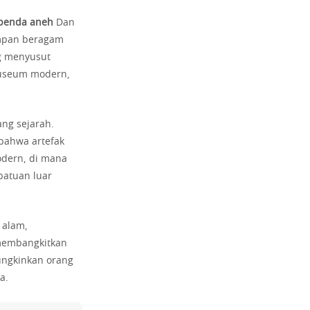
benda aneh
Dan
impan beragam
ng menyusut
 museum modern,
ang sejarah.
bahwa artefak
odern, di mana
batuan luar
 alam,
membangkitkan
mungkinkan orang
a.