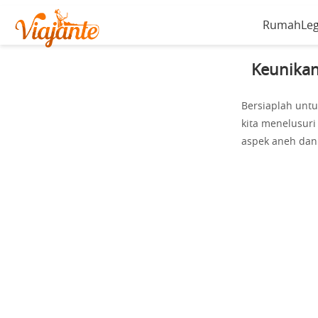
Rumah
Le
Keunikan
Bersiaplah unt
kita menelusur
aspek aneh dan