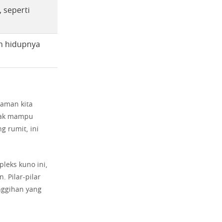
 seperti
am hidupnya
aman kita
idak mampu
g rumit, ini
leks kuno ini,
 Pilar-pilar
nggihan yang