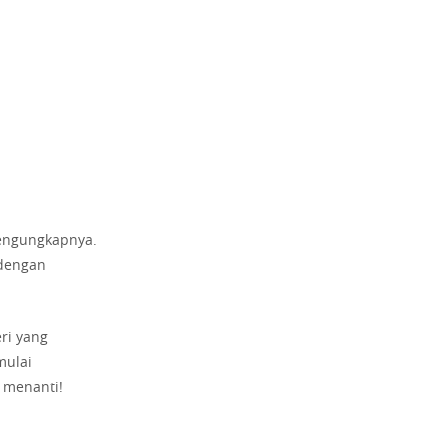
mengungkapnya.
 dengan
ri yang
mulai
 menanti!