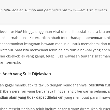
in tahu adalah sumbu lilin pembelajaran.” – William Arthur Ward
lieve It or Not! hingga unggahan viral di media sosial, selera kita t
 tak pernah puas. Ketertarikan abadi ini terhadap...
penemuan uni
 mencerminkan keinginan bawaan manusia untuk memahami dan me
iketahui. Saat kita menyelami lebih dalam dunia hal-hal yang aneh,
 objek-objek yang ganjil, tetapi juga wawasan tentang sifat ma
alam semesta.
Aneh yang Sulit Dijelaskan
nah gagal membuat kita takjub dengan keindahannya.
peristiwa cu
gis
Dari perairan yang bercahaya hingga langit berwarna pelangi, p
adian alam yang tidak dapat dijelaskan
yang membuat para ilmuwa
aiban tersebut adalah teluk bioluminesensi yang ditemukan di Puer