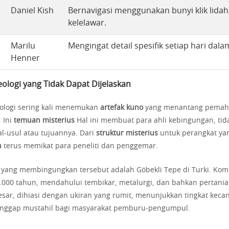
Daniel Kish
Bernavigasi menggunakan bunyi klik lidah,
kelelawar.
a
Marilu
Mengingat detail spesifik setiap hari dal
Henner
logi yang Tidak Dapat Dijelaskan
eologi sering kali menemukan
artefak kuno
yang menantang pemah
 Ini
temuan misterius
Hal ini membuat para ahli kebingungan, t
l-usul atau tujuannya. Dari
struktur misterius
untuk perangkat yan
h
terus memikat para peneliti dan penggemar.
s yang membingungkan tersebut adalah Göbekli Tepe di Turki. Komp
.000 tahun, mendahului tembikar, metalurgi, dan bahkan pertanian.
sar, dihiasi dengan ukiran yang rumit, menunjukkan tingkat keca
nggap mustahil bagi masyarakat pemburu-pengumpul.