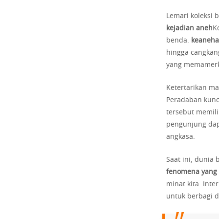
Lemari koleksi
kejadian aneh
K
benda.
keaneha
hingga cangkang
yang memamer
Ketertarikan ma
Peradaban kuno
tersebut memili
pengunjung dapa
angkasa.
Saat ini, dunia
fenomena yang t
minat kita. Int
untuk berbagi d