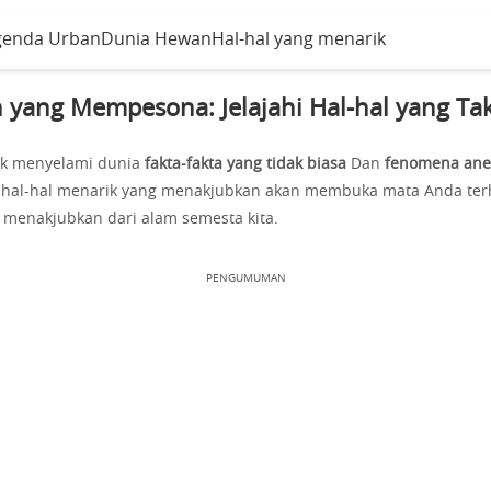
genda Urban
Dunia Hewan
Hal-hal yang menarik
 yang Mempesona: Jelajahi Hal-hal yang Ta
uk menyelami dunia
fakta-fakta yang tidak biasa
Dan
fenomena an
i hal-hal menarik yang menakjubkan akan membuka mata Anda ter
 menakjubkan dari alam semesta kita.
PENGUMUMAN