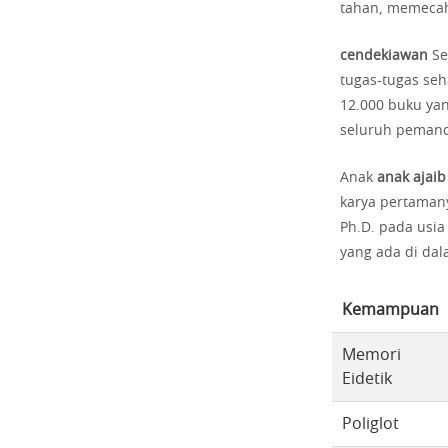
tahan, memecah
cendekiawan
Se
tugas-tugas seha
12.000 buku ya
seluruh pemanda
Anak
anak ajaib
karya pertamany
Ph.D. pada usia
yang ada di dal
Kemampuan
Memori
Eidetik
Poliglot