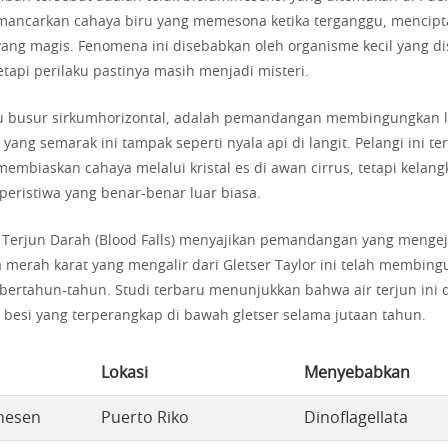
emancarkan cahaya biru yang memesona ketika terganggu, mencip
ng magis. Fenomena ini disebabkan oleh organisme kecil yang di
tetapi perilaku pastinya masih menjadi misteri.
tau busur sirkumhorizontal, adalah pemandangan membingungkan 
ang semarak ini tampak seperti nyala api di langit. Pelangi ini te
membiaskan cahaya melalui kristal es di awan cirrus, tetapi kelan
eristiwa yang benar-benar luar biasa.
ir Terjun Darah (Blood Falls) menyajikan pemandangan yang mengej
 merah karat yang mengalir dari Gletser Taylor ini telah membin
 bertahun-tahun. Studi terbaru menunjukkan bahwa air terjun ini 
at besi yang terperangkap di bawah gletser selama jutaan tahun.
Lokasi
Menyebabkan
inesen
Puerto Riko
Dinoflagellata