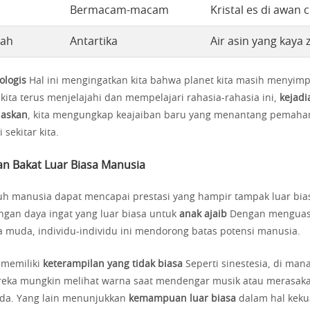
Bermacam-macam
Kristal es di awan c
rah
Antartika
Air asin yang kaya 
ologis
Hal ini mengingatkan kita bahwa planet kita masih menyim
 kita terus menjelajahi dan mempelajari rahasia-rahasia ini,
kejadi
laskan
, kita mengungkap keajaiban baru yang menantang pemaha
 sekitar kita.
 Bakat Luar Biasa Manusia
uh manusia dapat mencapai prestasi yang hampir tampak luar bia
gan daya ingat yang luar biasa untuk
anak ajaib
Dengan menguasa
a muda, individu-individu ini mendorong batas potensi manusia.
 memiliki
keterampilan yang tidak biasa
Seperti sinestesia, di man
eka mungkin melihat warna saat mendengar musik atau merasaka
da. Yang lain menunjukkan
kemampuan luar biasa
dalam hal keku