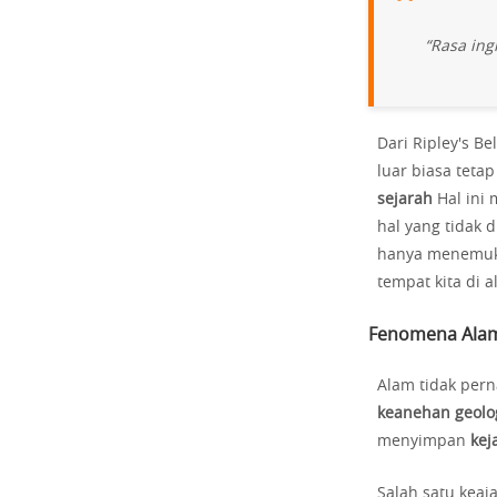
“Rasa ing
Dari Ripley's Be
luar biasa tetap
sejarah
Hal ini
hal yang tidak d
hanya menemukan
tempat kita di 
Fenomena Alam 
Alam tidak per
keanehan geolo
menyimpan
kej
Salah satu keaj