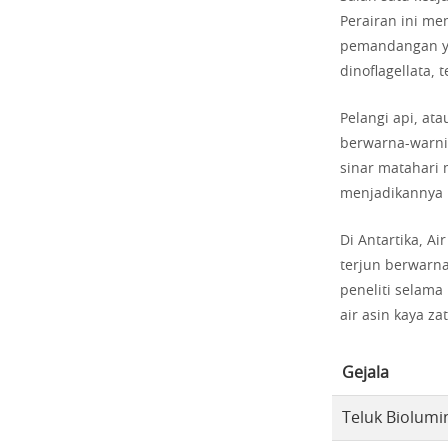
Perairan ini m
pemandangan ya
dinoflagellata, 
Pelangi api, a
berwarna-warni y
sinar matahari 
menjadikannya p
Di Antartika, A
terjun berwarna
peneliti selama
air asin kaya z
Gejala
Teluk Biolum