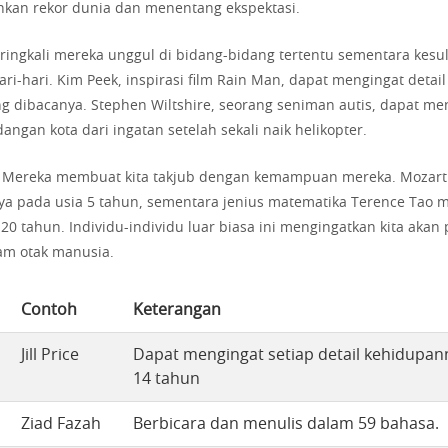
kan rekor dunia dan menentang ekspektasi.
ringkali mereka unggul di bidang-bidang tertentu sementara kesu
ri-hari. Kim Peek, inspirasi film Rain Man, dapat mengingat detail 
ng dibacanya. Stephen Wiltshire, seorang seniman autis, dapat 
ngan kota dari ingatan setelah sekali naik helikopter.
Mereka membuat kita takjub dengan kemampuan mereka. Mozar
a pada usia 5 tahun, sementara jenius matematika Terence Tao m
 20 tahun. Individu-individu luar biasa ini mengingatkan kita akan 
am otak manusia.
Contoh
Keterangan
Jill Price
Dapat mengingat setiap detail kehidupann
14 tahun
Ziad Fazah
Berbicara dan menulis dalam 59 bahasa.