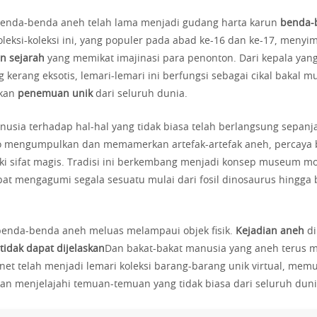
 benda-benda aneh telah lama menjadi gudang harta karun
benda-
oleksi-koleksi ini, yang populer pada abad ke-16 dan ke-17, meny
n sejarah
yang memikat imajinasi para penonton. Dari kepala ya
 kerang eksotis, lemari-lemari ini berfungsi sebagai cikal bakal
kan
penemuan unik
dari seluruh dunia.
nusia terhadap hal-hal yang tidak biasa telah berlangsung sepanj
 mengumpulkan dan memamerkan artefak-artefak aneh, percaya 
ki sifat magis. Tradisi ini berkembang menjadi konsep museum m
t mengagumi segala sesuatu mulai dari fosil dinosaurus hingga 
 benda-benda aneh meluas melampaui objek fisik.
Kejadian aneh
di
idak dapat dijelaskan
Dan bakat-bakat manusia yang aneh terus 
ernet telah menjadi lemari koleksi barang-barang unik virtual, me
an menjelajahi temuan-temuan yang tidak biasa dari seluruh duni