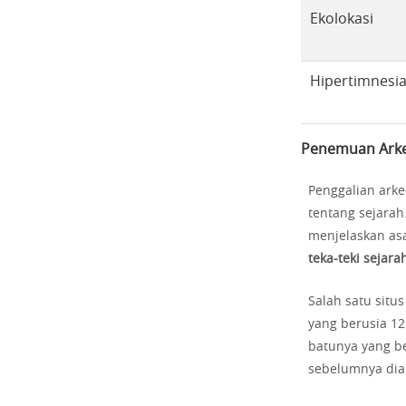
Ekolokasi
Hipertimnesi
Penemuan Arkeo
Penggalian ark
tentang sejarah.
menjelaskan asa
teka-teki sejara
Salah satu situ
yang berusia 12
batunya yang be
sebelumnya dia