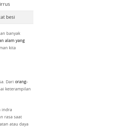
irrus
zat besi
pan banyak
an alam yang
man kita
sa. Dari
orang-
i keterampilan
a indra
n rasa saat
atan atau daya