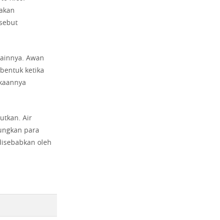
takan
sebut
lainnya. Awan
rbentuk ketika
gkaannya
utkan. Air
gungkan para
disebabkan oleh