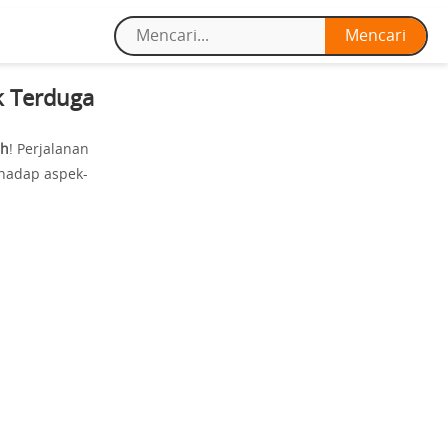
k Terduga
eh
! Perjalanan
hadap aspek-