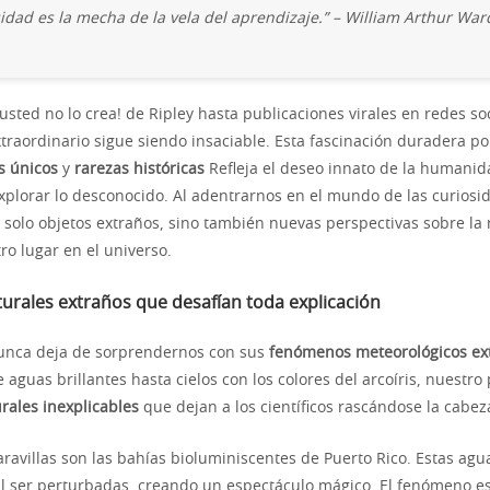
sidad es la mecha de la vela del aprendizaje.” – William Arthur War
sted no lo crea! de Ripley hasta publicaciones virales en redes so
xtraordinario sigue siendo insaciable. Esta fascinación duradera po
s únicos
y
rarezas históricas
Refleja el deseo innato de la humanid
plorar lo desconocido. Al adentrarnos en el mundo de las curiosi
solo objetos extraños, sino también nuevas perspectivas sobre la 
o lugar en el universo.
rales extraños que desafían toda explicación
nunca deja de sorprendernos con sus
fenómenos meteorológicos ex
 aguas brillantes hasta cielos con los colores del arcoíris, nuestro
ales inexplicables
que dejan a los científicos rascándose la cabez
ravillas son las bahías bioluminiscentes de Puerto Rico. Estas agua
al ser perturbadas, creando un espectáculo mágico. El fenómeno e