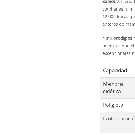
Sabios
A menudo 
cotidianas. Kim 
12.000 libros qu
enteros de memo
Niño
prodigios
N
mientras que el
excepcionales n
Capacidad
Memoria
eidética
Polígloto
Ecolocalizaci