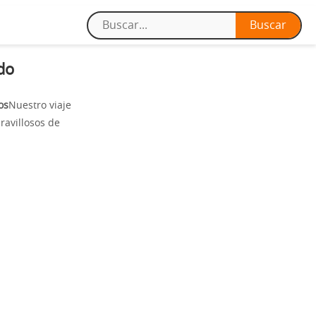
do
os
Nuestro viaje
ravillosos de