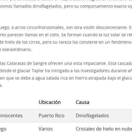
ismos llamados dinoflagelados, pero su comportamiento exacto s
fuego, o arcos circunhorizontales, son otra visión desconcertante. E
es parecen llamas en el cielo. Se forman cuando la luz solar se ref
 de hielo de los cirros, pero su rareza los convierte en un fenómeno
extraordinario.
 las Cataratas de Sangre ofrecen una vista impactante. Esta cascada
desde el glaciar Taylor ha intrigado a los investigadores durante a
ren que se debe a agua salada rica en hierro atrapada bajo el glac
s.
Ubicación
Causa
iniscentes
Puerto Rico
Dinoflagelados
ego
Varios
Cristales de hielo en nub