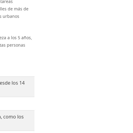
 tareas
alles de más de
es urbanos
za a los 5 años,
stas personas
esde los 14
, como los