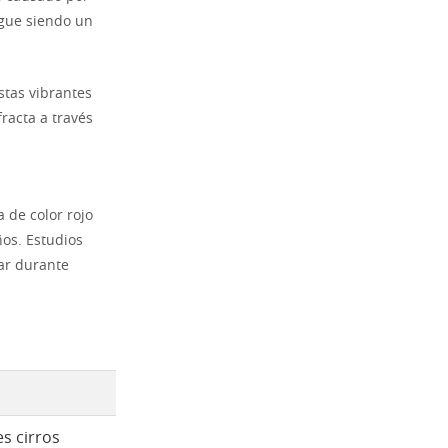
igue siendo un
stas vibrantes
racta a través
 de color rojo
ños. Estudios
iar durante
es cirros