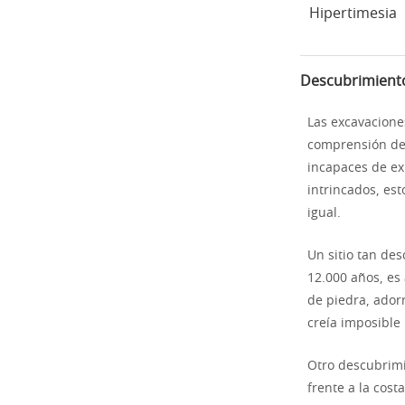
Hipertimesia
Descubrimiento
Las excavacion
comprensión de 
incapaces de ex
intrincados, es
igual.
Un sitio tan de
12.000 años, es 
de piedra, adorn
creía imposible
Otro descubrimi
frente a la cost