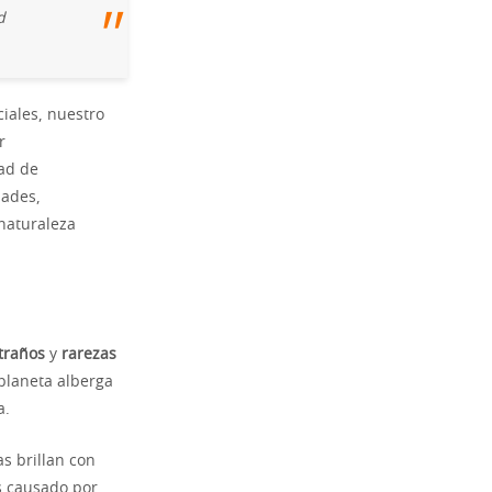
d
ciales, nuestro
r
ad de
dades,
naturaleza
traños
y
rarezas
 planeta alberga
a.
s brillan con
s causado por