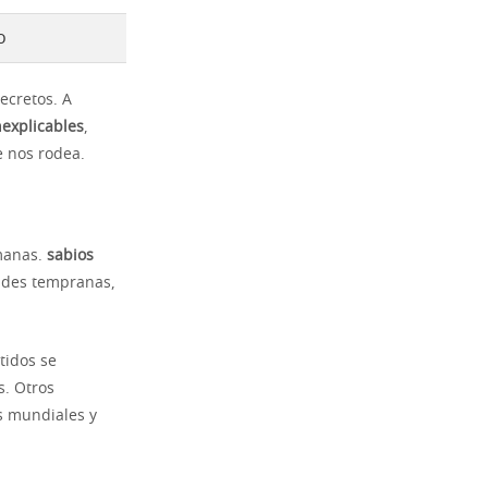
o
ecretos. A
explicables
,
 nos rodea.
manas.
sabios
ades tempranas,
tidos se
s. Otros
s mundiales y