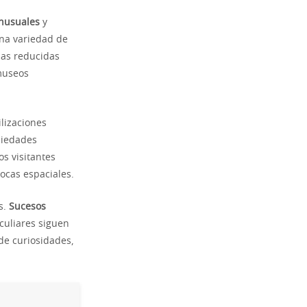
inusuales
y
una variedad de
zas reducidas
 museos
ilizaciones
piedades
s visitantes
ocas espaciales.
s.
Sucesos
culiares siguen
de curiosidades,