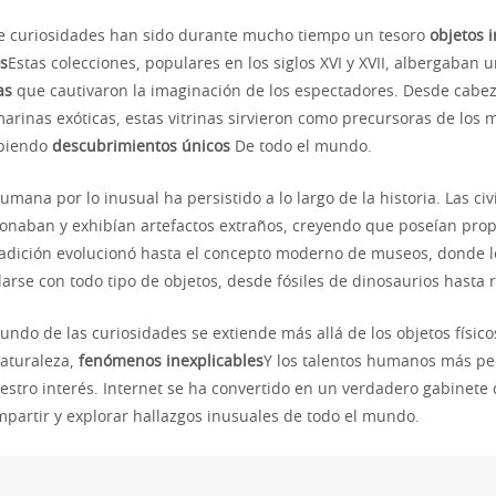
e curiosidades han sido durante mucho tiempo un tesoro
objetos 
s
Estas colecciones, populares en los siglos XVI y XVII, albergaban 
as
que cautivaron la imaginación de los espectadores. Desde cabe
arinas exóticas, estas vitrinas sirvieron como precursoras de los
ibiendo
descubrimientos únicos
De todo el mundo.
umana por lo inusual ha persistido a lo largo de la historia. Las civ
ionaban y exhibían artefactos extraños, creyendo que poseían pro
radición evolucionó hasta el concepto moderno de museos, donde lo
arse con todo tipo de objetos, desde fósiles de dinosaurios hasta r
undo de las curiosidades se extiende más allá de los objetos físico
aturaleza,
fenómenos inexplicables
Y los talentos humanos más pe
stro interés. Internet se ha convertido en un verdadero gabinete 
partir y explorar hallazgos inusuales de todo el mundo.