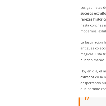
Los gabinetes d
sucesos extraño
rarezas históric
hasta conchas m
modernos, exh
La fascinación h
antiguas colecc
mágicas. Esta t
pueden maravill
Hoy en día, el m
extraños
en la n
despertando nue
que permite com