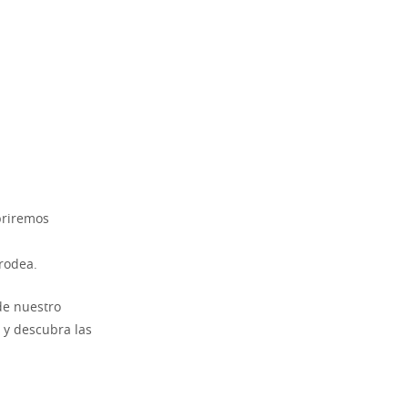
briremos
rodea.
de nuestro
 y descubra las