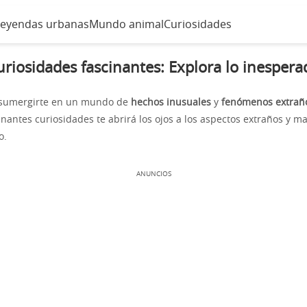
Leyendas urbanas
Mundo animal
Curiosidades
uriosidades fascinantes: Explora lo inespera
 sumergirte en un mundo de
hechos inusuales
y
fenómenos extrañ
inantes curiosidades te abrirá los ojos a los aspectos extraños y ma
o.
ANUNCIOS