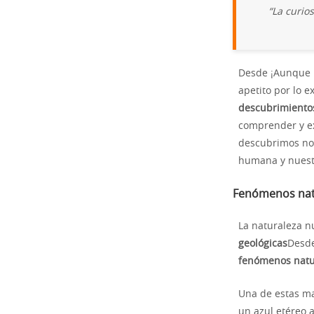
“La curio
Desde ¡Aunque u
apetito por lo e
descubrimiento
comprender y ex
descubrimos no 
humana y nuestr
Fenómenos natu
La naturaleza 
geológicas
Desde
fenómenos natur
Una de estas ma
un azul etéreo 