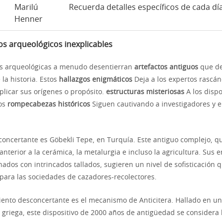
Marilú
Recuerda detalles específicos de cada día
Henner
s arqueológicos inexplicables
es arqueológicas a menudo desentierran
artefactos antiguos
que de
la historia. Estos
hallazgos enigmáticos
Deja a los expertos rascán
plicar sus orígenes o propósito.
estructuras misteriosas
A los dispo
tos
rompecabezas históricos
Siguen cautivando a investigadores y e
sconcertante es Göbekli Tepe, en Turquía. Este antiguo complejo, q
anterior a la cerámica, la metalurgia e incluso la agricultura. Sus 
ados con intrincados tallados, sugieren un nivel de sofisticación 
 para las sociedades de cazadores-recolectores.
ento desconcertante es el mecanismo de Anticitera. Hallado en un
a griega, este dispositivo de 2000 años de antigüedad se considera