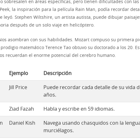
sobresalen en áreas específicas, pero tienen dificultades con las
Peek, la inspiración para la película Rain Man, podía recordar det
e leyó. Stephen Wiltshire, un artista autista, puede dibujar paisaj
ria después de un solo viaje en helicóptero.
os asombran con sus habilidades. Mozart compuso su primera pie
 prodigio matemático Terence Tao obtuvo su doctorado a los 20. E
os recuerdan el enorme potencial del cerebro humano.
Ejemplo
Descripción
Jill Price
Puede recordar cada detalle de su vida d
años.
Ziad Fazah
Habla y escribe en 59 idiomas.
ón
Daniel Kish
Navega usando chasquidos con la lengua
murciélagos.