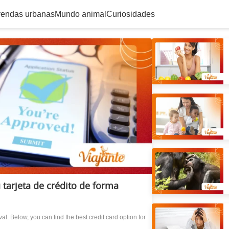
endas urbanas
Mundo animal
Curiosidades
 tarjeta de crédito de forma
al. Below, you can find the best credit card option for