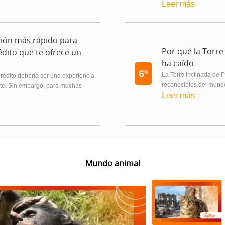
Leer más
ión más rápido para
Por qué la Torre
édito que te ofrece un
ha caído
6º
La Torre Inclinada de
 crédito debería ser una experiencia
reconocibles del mundo.
ante. Sin embargo, para muchas
Leer más
Mundo animal