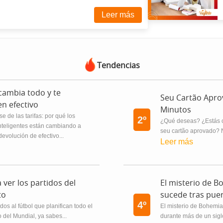
Leer más
Tendencias
 cambia todo y te
Seu Cartão Apr
en efectivo
Minutos
se de las tarifas: por qué los
2º
¿Qué deseas? ¿Estás c
teligentes están cambiando a
seu cartão aprovado? N
devolución de efectivo...
Leer más
 ver los partidos del
El misterio de 
to
sucede tras pue
4º
dos al fútbol que planifican todo el
El misterio de Bohemia
o del Mundial, ya sabes...
durante más de un siglo.