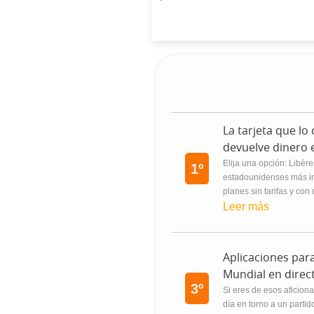
La tarjeta que lo
devuelve dinero 
Elija una opción: Libére
1º
estadounidenses más in
planes sin tarifas y con 
Leer más
Aplicaciones para
Mundial en direc
3º
Si eres de esos aficiona
día en torno a un partid