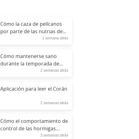
Cómo la caza de pelícanos
por parte de las nutrias de
1 semana atrás
río cambió la investigación
sobre la vida silvestre.
Cómo mantenerse sano
durante la temporada de
2 semanas atrás
resfriados y gripe
Aplicación para leer el Corán
2 semanas atrás
Cómo el comportamiento de
control de las hormigas
3 semanas atrás
parásitas secuestra colonias