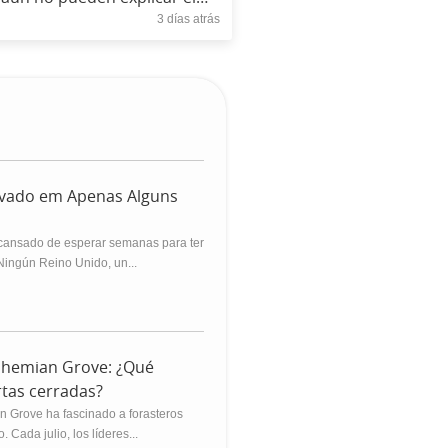
3 días atrás
mecanismo de Anticitera?
ovado em Apenas Alguns
ansado de esperar semanas para ter
ingún Reino Unido, un...
Bohemian Grove: ¿Qué
rtas cerradas?
n Grove ha fascinado a forasteros
 Cada julio, los líderes...