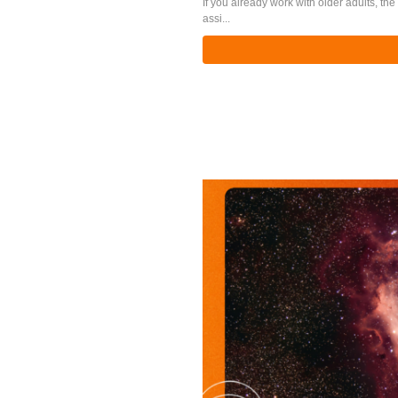
If you already work with older adults, th
assi...