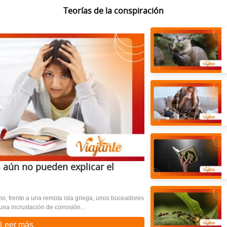
Teorías de la conspiración
s aún no pueden explicar el
o, frente a una remota isla griega, unos buceadores
a incrustación de corrosión...
Leer más