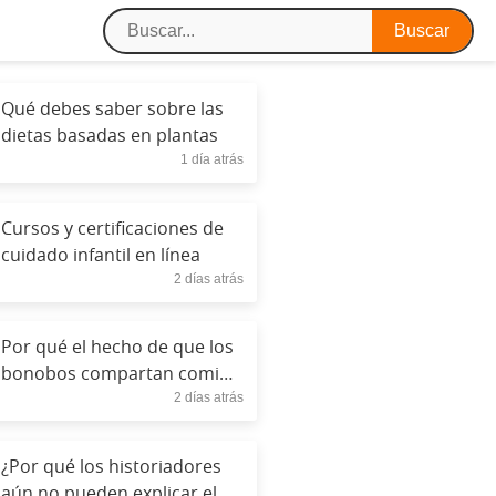
Qué debes saber sobre las
dietas basadas en plantas
1 día atrás
Cursos y certificaciones de
cuidado infantil en línea
2 días atrás
Por qué el hecho de que los
bonobos compartan comida
2 días atrás
revela un comportamiento
similar al humano.
¿Por qué los historiadores
aún no pueden explicar el